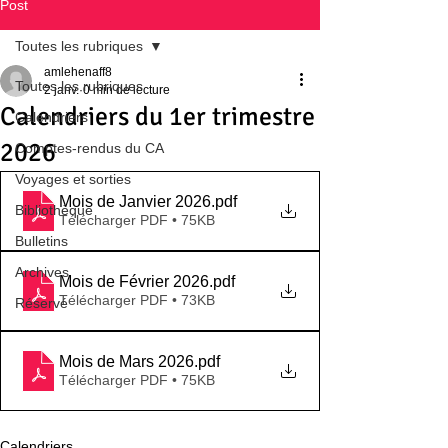
Post
Toutes les rubriques
amlehenaff8
Toutes les rubriques
2 janv.
0 min de lecture
Calendriers du 1er trimestre
Calendriers
2026
Comptes-rendus du CA
Voyages et sorties
Mois de Janvier 2026
.pdf
Bibliothèque
Télécharger PDF • 75KB
Bulletins
Archives
Mois de Février 2026
.pdf
Télécharger PDF • 73KB
Réservé
Mois de Mars 2026
.pdf
Télécharger PDF • 75KB
Calendriers